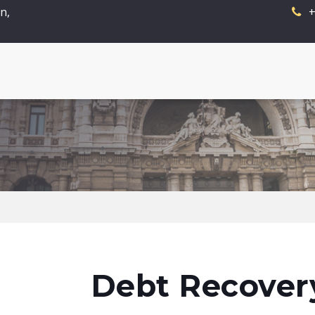
n,
+
Debt Recover