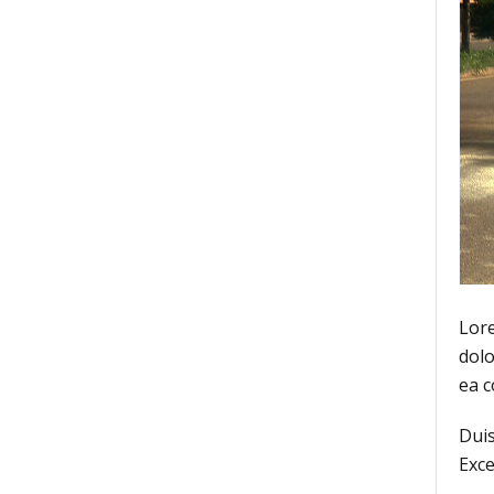
Lore
dolo
ea 
Duis
Exce