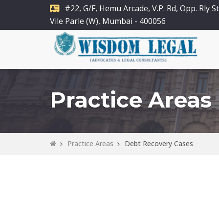
#22, G/F, Hemu Arcade, V.P. Rd, Opp. Rly St
Vile Parle (W), Mumbai - 400056
Practice Areas
Practice Areas
Debt Recovery Cases