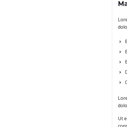
Ma
Lore
dolo
B
Lore
dolo
Ut e
cons