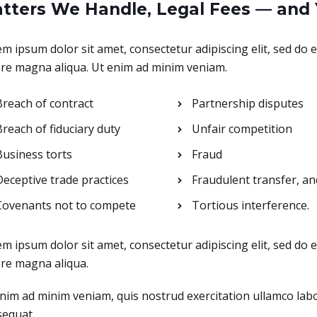
tters We Handle, Legal Fees — and 
m ipsum dolor sit amet, consectetur adipiscing elit, sed do 
re magna aliqua. Ut enim ad minim veniam.
Breach of contract
Partnership disputes
reach of fiduciary duty
Unfair competition
Business torts
Fraud
Deceptive trade practices
Fraudulent transfer, an
Covenants not to compete
Tortious interference.
m ipsum dolor sit amet, consectetur adipiscing elit, sed do 
re magna aliqua.
nim ad minim veniam, quis nostrud exercitation ullamco labo
equat.