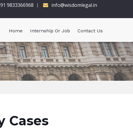
91 9833366968
info@wisdomlegal.in
Home
Internship Or Job
Contact Us
y Cases