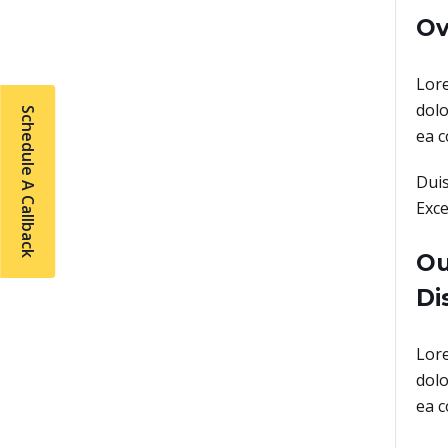
Ov
Lore
dolo
Schedule A Callback
ea 
Duis
Exce
Ou
Di
Lore
dolo
ea 